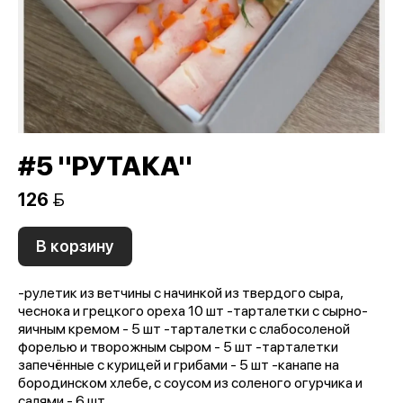
#5 "РУТАКА"
126 
В корзину
-рулетик из ветчины с начинкой из твердого сыра,
чеснока и грецкого ореха 10 шт -тарталетки с сырно-
яичным кремом - 5 шт -тарталетки с слабосоленой
форелью и творожным сыром - 5 шт -тарталетки
запечённые с курицей и грибами - 5 шт -канапе на
бородинском хлебе, с соусом из соленого огурчика и
салями - 6 шт