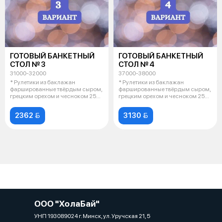
ГОТОВЫЙ БАНКЕТНЫЙ
ГОТОВЫЙ БАНКЕТНЫЙ
СТОЛ № 3
СТОЛ № 4
31000-32000
37000-38000
* Рулетики из баклажан
* Рулетики из баклажан
фаршированные твёрдым сыром,
фаршированные твёрдым сыром,
грецким орехом и чесноком 25
грецким орехом и чесноком 25
шт * Руле
шт * Руле
2362 
3130 
ООО "ХолаБай"
УНП 193089024 г. Минск, ул. Уручская 21, 5