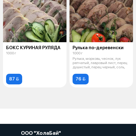
БОКС КУРИНАЯ РУЛЯДА
Рулька по-деревенски
1000 г
1000 г
Рулька, морковь, чеснок, лук
репчатый, лавровый лист, перец
душистый, перец черный, соль,
87 
76 
ООО "ХолаБай"