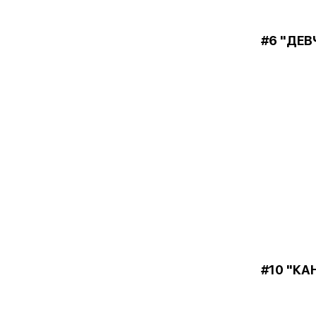
#6 "ДЕВ
#10 "КА