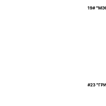
19# "М
#23 "ГР