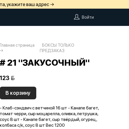
та, укажите ваш адрес →
Войти
Главная страница
БОКСЫ ТОЛЬКО
ПРЕДЗАКАЗ
# 21 "ЗАКУСОЧНЫЙ"
123 
В корзину
- Клаб-сэндвич с ветчиной 16 шт - Канапе багет,
томат черри, сыр моцарелла, оливка, петрушка,
соус 8 шт - Канапе багет, сыр твёрдый, огурец,
колбаса с/к, соус 8 шт Вес 1200