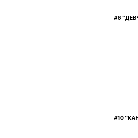
#6 "ДЕВ
#10 "КА