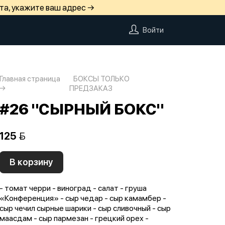
та, укажите ваш адрес →
Войти
Главная страница
БОКСЫ ТОЛЬКО
ПРЕДЗАКАЗ
#26 "СЫРНЫЙ БОКС"
125 
В корзину
- томат черри - виноград - салат - груша
«Конференция» - сыр чедар - сыр камамбер -
сыр чечил сырные шарики - сыр сливочный - сыр
маасдам - сыр пармезан - грецкий орех -