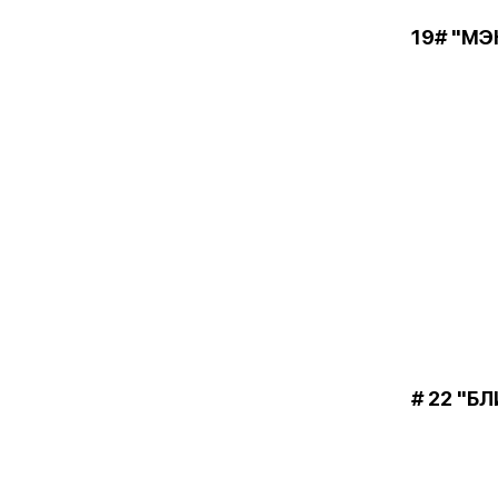
19# "М
# 22 "Б