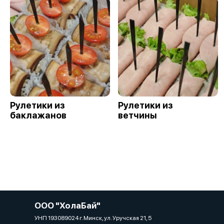
Рулетики из
Рулетики из
баклажанов
ветчины
ООО "ХолаБай"
УНП 193089024 г. Минск, ул. Уручская 21, 5