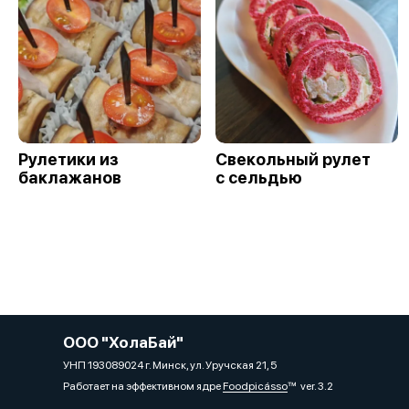
Рулетики из
Свекольный рулет
баклажанов
с сельдью
ООО "ХолаБай"
УНП 193089024 г. Минск, ул. Уручская 21, 5
Работает на эффективном ядре
Foodpicásso
ver. 3.2