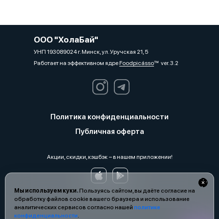
ООО "ХолаБай"
УНП 193089024 г. Минск, ул. Уручская 21, 5
Работает на эффективном ядре
Foodpicásso
ver. 3.2
Политика конфиденциальности
Публичная оферта
Акции, скидки, кэшбэк − в нашем приложении!
Мы используем куки.
Пользуясь сайтом, вы даёте согласие на
обработку файлов cookie вашего браузера и использование
аналитических сервисов согласно нашей
политике
конфиденциальности
.