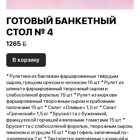
ГОТОВЫЙ БАНКЕТНЫЙ
СТОЛ № 4
1265 
В корзину
* Рулетики из баклажан фаршированные твёрдым
сыром, грецким орехом и чесноком 15 шт * Рулет из
шпината фаршированный творожный сыром и
слабосоленой форелью 15 шт * Рулет из моркови
фаршированный творожным сыром и крабовыми
палочками 15 шт * Салат «Оливье» 1,5 кг * Салат
«Греческий» 1,5 кг * Брускетта с бужениной,
французской горчицей и вялеными томатами 15 шт *
Брускетта с слабосоленой форелью, творожным сыром,
лимоном и огурцом 15 шт * Картофель запечённый по-
деревенски 2 кг * Тарталетки запечённые с курицей и