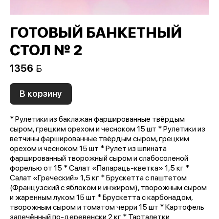
ГОТОВЫЙ БАНКЕТНЫЙ
СТОЛ № 2
1356 
В корзину
* Рулетики из баклажан фаршированные твёрдым
сыром, грецким орехом и чесноком 15 шт * Рулетики из
ветчины фаршированные твёрдым сыром, грецким
орехом и чесноком 15 шт * Рулет из шпината
фаршированный творожный сыром и слабосоленой
форелью от 15 * Салат «Папараць-кветка» 1,5 кг *
Салат «Греческий» 1,5 кг * Брускетта с паштетом
(Французский с яблоком и инжиром), творожным сыром
и жаренным луком 15 шт * Брускетта с карбонадом,
творожным сыром и томатом черри 15 шт * Картофель
запечённый по-деревенски 2 кг * Тарталетки