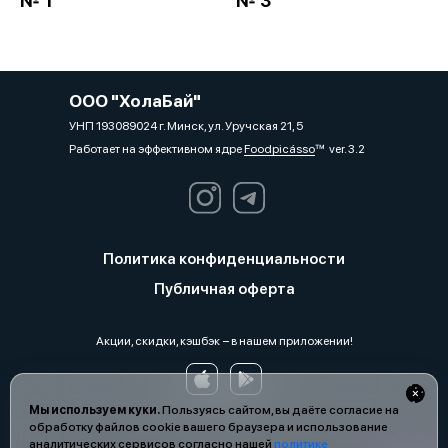
№ 1
№ 3
ООО "ХолаБай"
УНП 193089024 г. Минск, ул. Уручская 21, 5
Работает на эффективном ядре
Foodpicásso
ver. 3.2
Политика конфиденциальности
Публичная оферта
Акции, скидки, кэшбэк − в нашем приложении!
Мы используем куки.
Пользуясь сайтом, вы даёте согласие на
обработку файлов cookie вашего браузера и использование
аналитических сервисов согласно нашей
политике