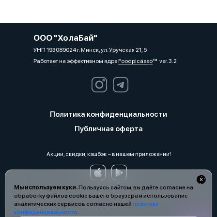
ООО "ХолаБай"
УНП 193089024 г. Минск, ул. Уручская 21, 5
Работает на эффективном ядре
Foodpicásso
ver. 3.2
Политика конфиденциальности
Публичная оферта
Акции, скидки, кэшбэк − в нашем приложении!
Мы используем куки.
Пользуясь сайтом, вы даёте согласие на
обработку файлов cookie вашего браузера и использование
аналитических сервисов согласно нашей
политике
конфиденциальности
.