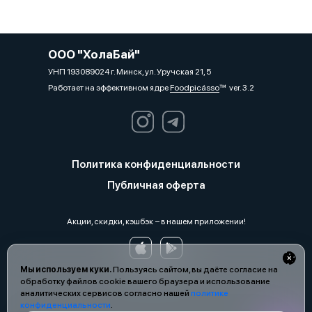
ООО "ХолаБай"
УНП 193089024 г. Минск, ул. Уручская 21, 5
Работает на эффективном ядре
Foodpicásso
ver. 3.2
Политика конфиденциальности
Публичная оферта
Акции, скидки, кэшбэк − в нашем приложении!
Мы используем куки.
Пользуясь сайтом, вы даёте согласие на
обработку файлов cookie вашего браузера и использование
аналитических сервисов согласно нашей
политике
конфиденциальности
.