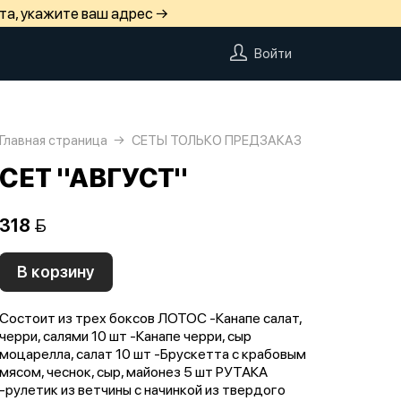
та, укажите ваш адрес →
Войти
Главная страница
СЕТЫ ТОЛЬКО ПРЕДЗАКАЗ
СЕТ "АВГУСТ"
318 
В корзину
Состоит из трех боксов ЛОТОС -Канапе салат,
черри, салями 10 шт -Канапе черри, сыр
моцарелла, салат 10 шт -Брускетта с крабовым
мясом, чеснок, сыр, майонез 5 шт РУТАКА
-рулетик из ветчины с начинкой из твердого