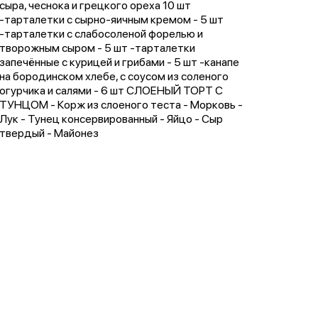
сыра, чеснока и грецкого ореха 10 шт
-тарталетки с сырно-яичным кремом - 5 шт
-тарталетки с слабосоленой форелью и
творожным сыром - 5 шт -тарталетки
запечённые с курицей и грибами - 5 шт -канапе
на бородинском хлебе, с соусом из соленого
огурчика и салями - 6 шт СЛОЕНЫЙ ТОРТ С
ТУНЦОМ - Корж из слоеного теста - Морковь -
Лук - Тунец консервированный - Яйцо - Сыр
твердый - Майонез