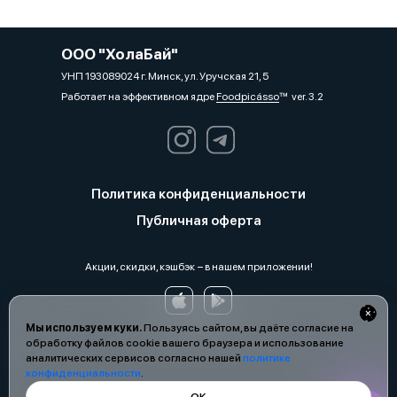
ООО "ХолаБай"
УНП 193089024 г. Минск, ул. Уручская 21, 5
Работает на эффективном ядре
Foodpicásso
ver. 3.2
Политика конфиденциальности
Публичная оферта
Акции, скидки, кэшбэк − в нашем приложении!
Мы используем куки.
Пользуясь сайтом, вы даёте согласие на
обработку файлов cookie вашего браузера и использование
аналитических сервисов согласно нашей
политике
конфиденциальности
.