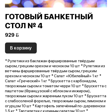
ГОТОВЫЙ БАНКЕТНЫЙ
СТОЛ № 4
929 
В корзину
* Рулетики из баклажан фаршированные твёрдым
сыром, грецким орехом и чесноком 10 шт * Рулетики из
ветчины фаршированные твёрдым сыром, грецким
орехом и чесноком 10 шт * Салат «Юбилейный» 1 кг *
Салат «Греческий» 1 кг * Брускетта с карбонадом,
творожным сыром и томатом черри 10 шт * Брускетта с
паштетом (Французский с яблоком и инжиром),
творожным сыром и жаренным луком 10 шт * Брускетта
с слабосоленой форелью, творожным сыром, лимоном и
огурцом 10 шт * Картофель запечённый по-деревенски
1,5 кг * Тарталетки с куриным салатом 10 шт *