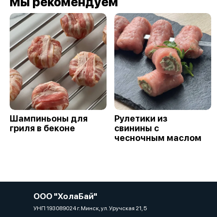
Мы рекомендуем
Шампиньоны для
Рулетики из
гриля в беконе
свинины с
чесночным маслом
ООО "ХолаБай"
УНП 193089024 г. Минск, ул. Уручская 21, 5