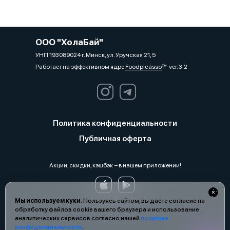
ООО "ХолаБай"
УНП 193089024 г. Минск, ул. Уручская 21, 5
Работает на эффективном ядре
Foodpicásso
ver. 3.2
Политика конфиденциальности
Публичная оферта
Акции, скидки, кэшбэк − в нашем приложении!
Мы используем куки.
Пользуясь сайтом, вы даёте согласие на
обработку файлов cookie вашего браузера и использование
аналитических сервисов согласно нашей
политике
конфиденциальности
.